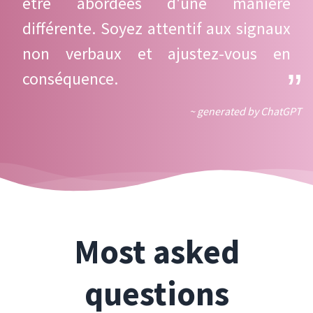
être abordées d'une manière
différente. Soyez attentif aux signaux
non verbaux et ajustez-vous en
conséquence.
~ generated by ChatGPT
Most asked
questions