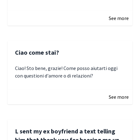
January 3, 2025 17:22
See more
Ciao come stai?
Ciao! Sto bene, grazie! Come posso aiutarti oggi
con questioni d'amore o di relazioni?
January 1, 2025 05:51
See more
L sent my ex boyfriend a text telling
him that thank you for hearing me up