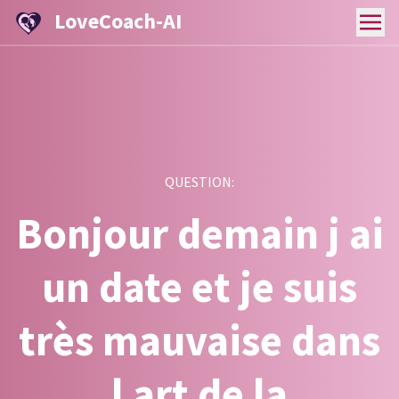
LoveCoach-AI
QUESTION:
Bonjour demain j ai
un date et je suis
très mauvaise dans
l art de la