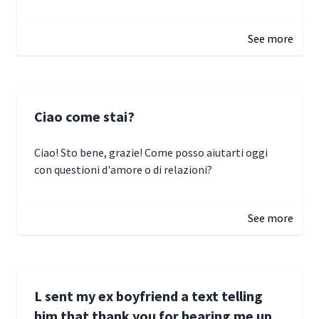
January 3, 2025 17:22
See more
Ciao come stai?
Ciao! Sto bene, grazie! Come posso aiutarti oggi
con questioni d'amore o di relazioni?
January 1, 2025 05:51
See more
L sent my ex boyfriend a text telling
him that thank you for hearing me up